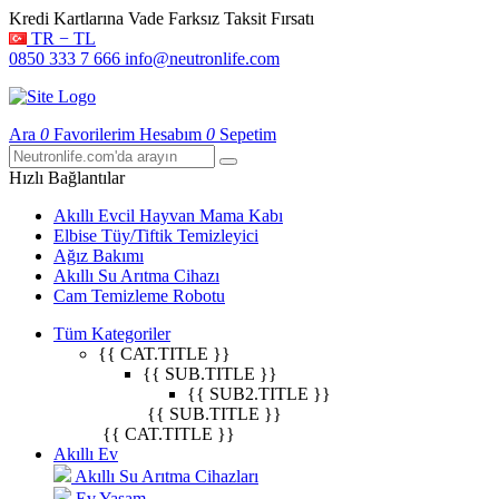
Kredi Kartlarına Vade Farksız Taksit Fırsatı
TR − TL
0850 333 7 666
info@neutronlife.com
Ara
0
Favorilerim
Hesabım
0
Sepetim
Hızlı Bağlantılar
Akıllı Evcil Hayvan Mama Kabı
Elbise Tüy/Tiftik Temizleyici
Ağız Bakımı
Akıllı Su Arıtma Cihazı
Cam Temizleme Robotu
Tüm Kategoriler
{{ CAT.TITLE }}
{{ SUB.TITLE }}
{{ SUB2.TITLE }}
{{ SUB.TITLE }}
{{ CAT.TITLE }}
Akıllı Ev
Akıllı Su Arıtma Cihazları
Ev Yaşam