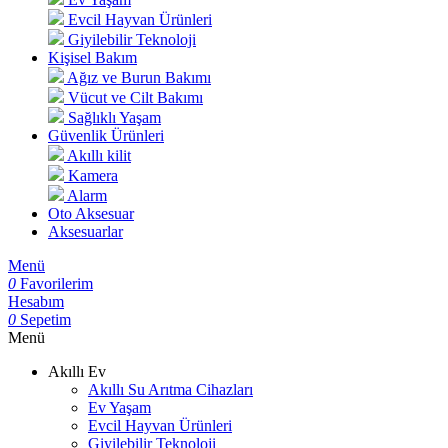
Evcil Hayvan Ürünleri
Giyilebilir Teknoloji
Kişisel Bakım
Ağız ve Burun Bakımı
Vücut ve Cilt Bakımı
Sağlıklı Yaşam
Güvenlik Ürünleri
Akıllı kilit
Kamera
Alarm
Oto Aksesuar
Aksesuarlar
Menü
0
Favorilerim
Hesabım
0
Sepetim
Menü
Akıllı Ev
Akıllı Su Arıtma Cihazları
Ev Yaşam
Evcil Hayvan Ürünleri
Giyilebilir Teknoloji