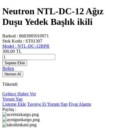
Neutron NTL-DC-12 Ağız
Duşu Yedek Başlık ikili
Barkod :
8683985910971
Stok Kodu :
ST01307
Model :
NTL-DC-12BPR
300,00
TL
Sepete Ekle
Beğen
Hemen Al
Tükendi
Gelince Haber Ver
Yorum Yap
Listeme Ekle
Tavsiye Et
Yorum Yap
Fiyat Alarmı
Paylaş :