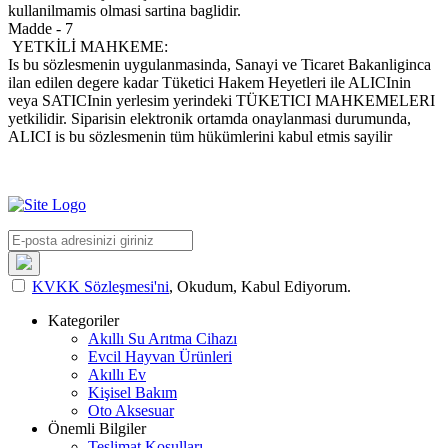
kullanilmamis olmasi sartina baglidir.
Madde - 7
YETKİLİ MAHKEME:
Is bu sözlesmenin uygulanmasinda, Sanayi ve Ticaret Bakanliginca
ilan edilen degere kadar Tüketici Hakem Heyetleri ile ALICInin
veya SATICInin yerlesim yerindeki TÜKETICI MAHKEMELERI
yetkilidir. Siparisin elektronik ortamda onaylanmasi durumunda,
ALICI is bu sözlesmenin tüm hükümlerini kabul etmis sayilir
KVKK Sözleşmesi'ni
, Okudum, Kabul Ediyorum.
Kategoriler
Akıllı Su Arıtma Cihazı
Evcil Hayvan Ürünleri
Akıllı Ev
Kişisel Bakım
Oto Aksesuar
Önemli Bilgiler
Teslimat Koşulları