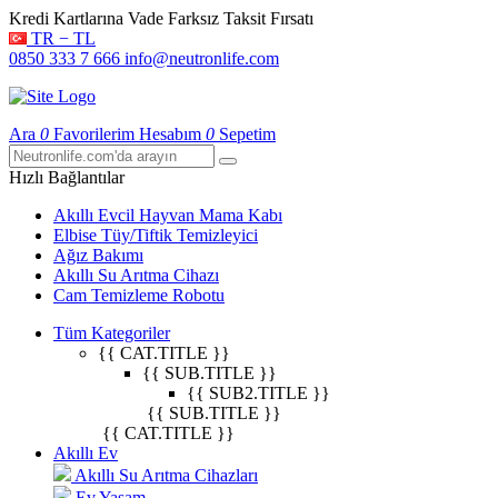
Kredi Kartlarına Vade Farksız Taksit Fırsatı
TR − TL
0850 333 7 666
info@neutronlife.com
Ara
0
Favorilerim
Hesabım
0
Sepetim
Hızlı Bağlantılar
Akıllı Evcil Hayvan Mama Kabı
Elbise Tüy/Tiftik Temizleyici
Ağız Bakımı
Akıllı Su Arıtma Cihazı
Cam Temizleme Robotu
Tüm Kategoriler
{{ CAT.TITLE }}
{{ SUB.TITLE }}
{{ SUB2.TITLE }}
{{ SUB.TITLE }}
{{ CAT.TITLE }}
Akıllı Ev
Akıllı Su Arıtma Cihazları
Ev Yaşam