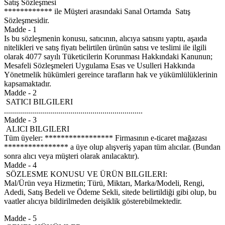
Satış Sözleşmesi
************ ile Müşteri arasındaki Sanal Ortamda Satış
Sözleşmesidir.
Madde - 1
Is bu sözleşmenin konusu, satıcının, alıcıya satısını yaptıı, aşaıda
nitelikleri ve satış fiyatı belirtilen ürünün satısı ve teslimi ile ilgili
olarak 4077 sayılı Tüketicilerin Korunması Hakkındaki Kanunun;
Mesafeli Sözleşmeleri Uygulama Esas ve Usulleri Hakkında
Yönetmelik hükümleri gereince tarafların hak ve yükümlülüklerinin
kapsamaktadır.
Madde - 2
SATICI BILGILERI
.....................................................................
Madde - 3
ALICI BILGILERI
Tüm üyeler: ***************** Firmasının e-ticaret mağazası
**************** a üye olup alışveriş yapan tüm alıcılar. (Bundan
sonra alıcı veya müşteri olarak anılacaktır).
Madde - 4
SÖZLESME KONUSU VE ÜRÜN BILGILERI:
Mal/Ürün veya Hizmetin; Türü, Miktarı, Marka/Modeli, Rengi,
Adedi, Satış Bedeli ve Ödeme Sekli, sitede belirtildiği gibi olup, bu
vaatler alıcıya bildirilmeden deişiklik gösterebilmektedir.
Madde - 5