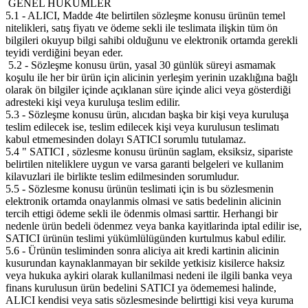
GENEL HÜKÜMLER
5.1 - ALICI, Madde 4te belirtilen sözleşme konusu ürünün temel
nitelikleri, satış fiyatı ve ödeme sekli ile teslimata ilişkin tüm ön
bilgileri okuyup bilgi sahibi olduğunu ve elektronik ortamda gerekli
teyidi verdiğini beyan eder.
5.2 - Sözleşme konusu ürün, yasal 30 günlük süreyi asmamak
koşulu ile her bir ürün için alicinin yerleşim yerinin uzaklığına bağlı
olarak ön bilgiler içinde açıklanan süre içinde alici veya gösterdiği
adresteki kişi veya kuruluşa teslim edilir.
5.3 - Sözleşme konusu ürün, alıcıdan başka bir kişi veya kuruluşa
teslim edilecek ise, teslim edilecek kişi veya kurulusun teslimatı
kabul etmemesinden dolayı SATICI sorumlu tutulamaz.
5.4 " SATICI , sözlesme konusu ürünün saglam, eksiksiz, sipariste
belirtilen niteliklere uygun ve varsa garanti belgeleri ve kullanim
kilavuzlari ile birlikte teslim edilmesinden sorumludur.
5.5 - Sözlesme konusu ürünün teslimati için is bu sözlesmenin
elektronik ortamda onaylanmis olmasi ve satis bedelinin alicinin
tercih ettigi ödeme sekli ile ödenmis olmasi sarttir. Herhangi bir
nedenle ürün bedeli ödenmez veya banka kayitlarinda iptal edilir ise,
SATICI ürünün teslimi yükümlülügünden kurtulmus kabul edilir.
5.6 - Ürünün tesliminden sonra aliciya ait kredi kartinin alicinin
kusurundan kaynaklanmayan bir sekilde yetkisiz kisilerce haksiz
veya hukuka aykiri olarak kullanilmasi nedeni ile ilgili banka veya
finans kurulusun ürün bedelini SATICI ya ödememesi halinde,
ALICI kendisi veya satis sözlesmesinde belirttigi kisi veya kuruma