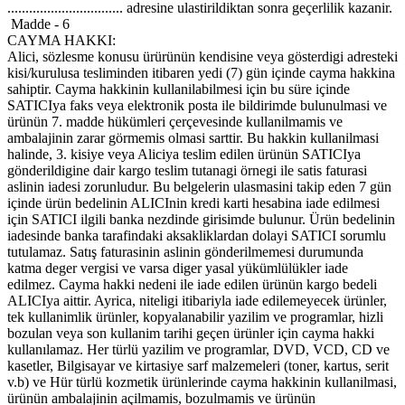
................................ adresine ulastirildiktan sonra geçerlilik kazanir.
Madde - 6
CAYMA HAKKI:
Alici, sözlesme konusu ürürünün kendisine veya gösterdigi adresteki
kisi/kurulusa tesliminden itibaren yedi (7) gün içinde cayma hakkina
sahiptir. Cayma hakkinin kullanilabilmesi için bu süre içinde
SATICIya faks veya elektronik posta ile bildirimde bulunulmasi ve
ürünün 7. madde hükümleri çerçevesinde kullanilmamis ve
ambalajinin zarar görmemis olmasi sarttir. Bu hakkin kullanilmasi
halinde, 3. kisiye veya Aliciya teslim edilen ürünün SATICIya
gönderildigine dair kargo teslim tutanagi örnegi ile satis faturasi
aslinin iadesi zorunludur. Bu belgelerin ulasmasini takip eden 7 gün
içinde ürün bedelinin ALICInin kredi karti hesabina iade edilmesi
için SATICI ilgili banka nezdinde girisimde bulunur. Ürün bedelinin
iadesinde banka tarafindaki aksakliklardan dolayi SATICI sorumlu
tutulamaz. Satış faturasinin aslinin gönderilmemesi durumunda
katma deger vergisi ve varsa diger yasal yükümlülükler iade
edilmez. Cayma hakki nedeni ile iade edilen ürünün kargo bedeli
ALICIya aittir. Ayrica, niteligi itibariyla iade edilemeyecek ürünler,
tek kullanimlik ürünler, kopyalanabilir yazilim ve programlar, hizli
bozulan veya son kullanim tarihi geçen ürünler için cayma hakki
kullanılamaz. Her türlü yazilim ve programlar, DVD, VCD, CD ve
kasetler, Bilgisayar ve kirtasiye sarf malzemeleri (toner, kartus, serit
v.b) ve Hür türlü kozmetik ürünlerinde cayma hakkinin kullanilmasi,
ürünün ambalajinin açilmamis, bozulmamis ve ürünün