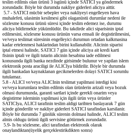
teslim edilmis olan ürünü 3 isgünü içinde SATICI ya göndermek
zorundadir. Böyle bir durumda nakliye giderleri aliciya aittir.
5.7 - SATICI mücbir sebepler veya nakliyeyi engelleyen hava
muhalefeti, ulasimin kesilmesi gibi olaganüstü durumlar nedeni ile
sözlesme konusu ürünü süresi içinde teslim edemez ise, durumu
aliciya bildirmekle yükümlüdür. Bu takdirde alici siparisinin iptal
edilmesini, sözlesme konusu ürünün varsa emsali ile degistirilmesini,
ve/veya teslimat süresinin engelleyici durumun ortadan kalkmasina
kadar ertelenmesi haklarindan birini kullanabilir. Alicinin siparisi
iptal etmesi halinde, SATICI 7 gün içinde aliciya ait kredi karti
fisinin iptali ve ilgili tutarin alicinin hesabina iade edilmesi
konusunda ilgili banka nezdinde girisimde bulunur ve yapilan islem
elektronik posta araciligi ile ALICIya bildirilir. Böyle bir durumda
ilgili bankadan kaynaklanan gecikmelerden dolayi SATICI sorumlu
tutulamaz.
5.8 - ALICI ve/veya ALICInin teslimat yapilmasi istedigi kisi
ve/veya kurumlara teslim edilmis olan ürünlerin arizali veya bozuk
olmasi durumunda, garanti sartlari içinde gerekli onarim veya
degistirme isleminin yapilmasi için ilgili ürün veya ürünler
SATICIya, ALICI tarafinin teslim aldigi tarihten baslayarak 7 gün
içinde gönderilir ve nakliye giderleri SATICI tarafindan karsilanir.
Böyle bir durumda 7 günlük sürenin dolmasi halinde, ALICI teslim
almis oldugu ürünü ilgili servisine götürmek zorundadir.
5.9- Is bu sözlesme, alici tarafindan elektronik olarak
onaylandiktan(üyelik gerçeklestirikdikten sonra)