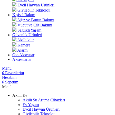
Evcil Hayvan Ürünleri
Giyilebilir Teknoloji
Kişisel Bakım
Ağız ve Burun Bakımı
Vücut ve Cilt Bakımı
Sağlıklı Yaşam
Güvenlik Ürünleri
Akıllı kilit
Kamera
Alarm
Oto Aksesuar
Aksesuarlar
Menü
0
Favorilerim
Hesabım
0
Sepetim
Menü
Akıllı Ev
Akıllı Su Arıtma Cihazları
Ev Yaşam
Evcil Hayvan Ürünleri
Giyilebilir Teknoloji