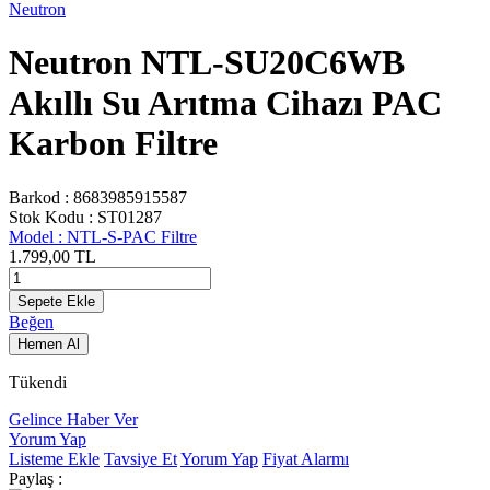
Neutron
Neutron NTL-SU20C6WB
Akıllı Su Arıtma Cihazı PAC
Karbon Filtre
Barkod :
8683985915587
Stok Kodu :
ST01287
Model :
NTL-S-PAC Filtre
1.799,00
TL
Sepete Ekle
Beğen
Hemen Al
Tükendi
Gelince Haber Ver
Yorum Yap
Listeme Ekle
Tavsiye Et
Yorum Yap
Fiyat Alarmı
Paylaş :