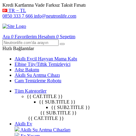
Kredi Kartlarına Vade Farksız Taksit Fırsatı
TR − TL
0850 333 7 666
info@neutronlife.com
Ara
0
Favorilerim
Hesabım
0
Sepetim
Hızlı Bağlantılar
Akıllı Evcil Hayvan Mama Kabı
Elbise Tüy/Tiftik Temizleyici
Ağız Bakımı
Akıllı Su Arıtma Cihazı
Cam Temizleme Robotu
Tüm Kategoriler
{{ CAT.TITLE }}
{{ SUB.TITLE }}
{{ SUB2.TITLE }}
{{ SUB.TITLE }}
{{ CAT.TITLE }}
Akıllı Ev
Akıllı Su Arıtma Cihazları
Ev Yaşam