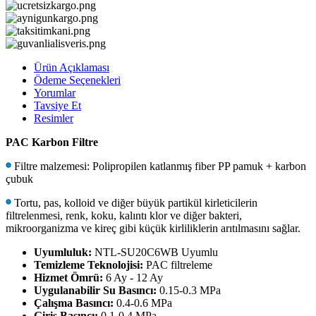
Ürün Açıklaması
Ödeme Seçenekleri
Yorumlar
Tavsiye Et
Resimler
PAC Karbon Filtre
Filtre malzemesi: Polipropilen katlanmış fiber PP pamuk + karbon
çubuk
Tortu, pas, kolloid ve diğer büyük partikül kirleticilerin
filtrelenmesi, renk, koku, kalıntı klor ve diğer bakteri,
mikroorganizma ve kireç gibi küçük kirliliklerin arıtılmasını sağlar.
Uyumluluk:
NTL-SU20C6WB Uyumlu
Temizleme Teknolojisi:
PAC filtreleme
Hizmet Ömrü:
6 Ay - 12 Ay
Uygulanabilir Su Basıncı:
0.15-0.3 MPa
Çalışma Basıncı:
0.4-0.6 MPa
Giriş Basıncı:
0.1-0.4 MPa