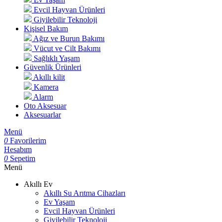
Evcil Hayvan Ürünleri
Giyilebilir Teknoloji
Kişisel Bakım
Ağız ve Burun Bakımı
Vücut ve Cilt Bakımı
Sağlıklı Yaşam
Güvenlik Ürünleri
Akıllı kilit
Kamera
Alarm
Oto Aksesuar
Aksesuarlar
Menü
0
Favorilerim
Hesabım
0
Sepetim
Menü
Akıllı Ev
Akıllı Su Arıtma Cihazları
Ev Yaşam
Evcil Hayvan Ürünleri
Giyilebilir Teknoloji