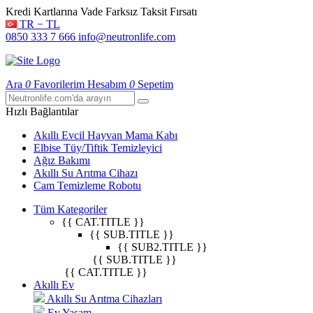
Kredi Kartlarına Vade Farksız Taksit Fırsatı
TR − TL
0850 333 7 666
info@neutronlife.com
Ara
0
Favorilerim
Hesabım
0
Sepetim
Hızlı Bağlantılar
Akıllı Evcil Hayvan Mama Kabı
Elbise Tüy/Tiftik Temizleyici
Ağız Bakımı
Akıllı Su Arıtma Cihazı
Cam Temizleme Robotu
Tüm Kategoriler
{{ CAT.TITLE }}
{{ SUB.TITLE }}
{{ SUB2.TITLE }}
{{ SUB.TITLE }}
{{ CAT.TITLE }}
Akıllı Ev
Akıllı Su Arıtma Cihazları
Ev Yaşam