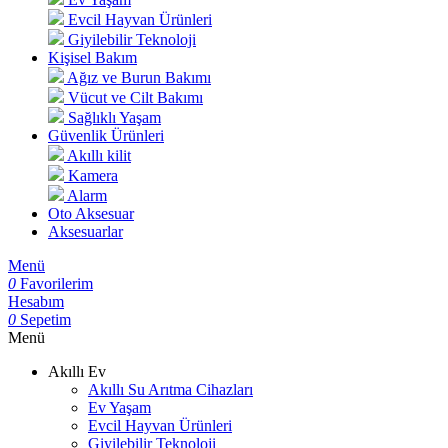
Evcil Hayvan Ürünleri
Giyilebilir Teknoloji
Kişisel Bakım
Ağız ve Burun Bakımı
Vücut ve Cilt Bakımı
Sağlıklı Yaşam
Güvenlik Ürünleri
Akıllı kilit
Kamera
Alarm
Oto Aksesuar
Aksesuarlar
Menü
0
Favorilerim
Hesabım
0
Sepetim
Menü
Akıllı Ev
Akıllı Su Arıtma Cihazları
Ev Yaşam
Evcil Hayvan Ürünleri
Giyilebilir Teknoloji