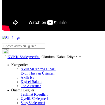
KVKK Sözleşmesi'ni
, Okudum, Kabul Ediyorum.
Kategoriler
Akıllı Su Arıtma Cihazı
Evcil Hayvan Ürünleri
Akıllı Ev
Kişisel Bakım
Oto Aksesuar
Önemli Bilgiler
Teslimat Koşulları
Üyelik Sözleşmesi
Satış Sözleşmesi