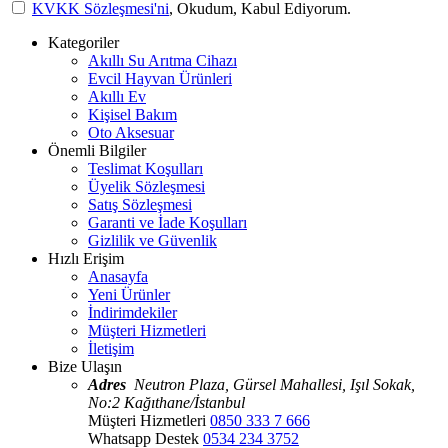
KVKK Sözleşmesi'ni
, Okudum, Kabul Ediyorum.
Kategoriler
Akıllı Su Arıtma Cihazı
Evcil Hayvan Ürünleri
Akıllı Ev
Kişisel Bakım
Oto Aksesuar
Önemli Bilgiler
Teslimat Koşulları
Üyelik Sözleşmesi
Satış Sözleşmesi
Garanti ve İade Koşulları
Gizlilik ve Güvenlik
Hızlı Erişim
Anasayfa
Yeni Ürünler
İndirimdekiler
Müşteri Hizmetleri
İletişim
Bize Ulaşın
Adres
Neutron Plaza, Gürsel Mahallesi, Işıl Sokak,
No:2 Kağıthane/İstanbul
Müşteri Hizmetleri
0850 333 7 666
Whatsapp Destek
0534 234 3752