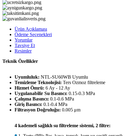
Ürün Açıklaması
Ödeme Seçenekleri
Yorumlar
Tavsiye Et
Resimler
Teknik Özellikler
Uyumluluk:
NTL-SU60WB Uyumlu
Temizleme Teknolojisi:
Ters Ozmoz filtreleme
Hizmet Ömrü:
6 Ay - 12 Ay
Uygulanabilir Su Basıncı:
0.15-0.3 MPa
Çalışma Basıncı:
0.1-0.6 MPa
Giriş Basıncı:
0.1-0.4 MPa
Filtrasyon Doğruluğu:
0.005 μm
4 kademeli sağlıklı su filtreleme sistemi, 2 filtre:
1. Tortu (PP): Pas, kaya, toprak, kum ve çeşitli organik