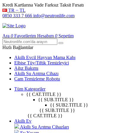
Kredi Kartlarına Vade Farksız Taksit Fırsatı
TR − TL
0850 333 7 666
info@neutronlife.com
Ara
0
Favorilerim
Hesabım
0
Sepetim
Hızlı Bağlantılar
Akıllı Evcil Hayvan Mama Kabı
Elbise Tüy/Tiftik Temizleyici
Ağız Bakımı
Akıllı Su Arıtma Cihazı
Cam Temizleme Robotu
Tüm Kategoriler
{{ CAT.TITLE }}
{{ SUB.TITLE }}
{{ SUB2.TITLE }}
{{ SUB.TITLE }}
{{ CAT.TITLE }}
Akıllı Ev
Akıllı Su Arıtma Cihazları
Ev Yaşam