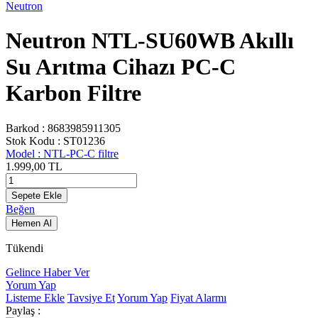
Neutron
Neutron NTL-SU60WB Akıllı
Su Arıtma Cihazı PC-C
Karbon Filtre
Barkod :
8683985911305
Stok Kodu :
ST01236
Model :
NTL-PC-C filtre
1.999,00
TL
Sepete Ekle
Beğen
Hemen Al
Tükendi
Gelince Haber Ver
Yorum Yap
Listeme Ekle
Tavsiye Et
Yorum Yap
Fiyat Alarmı
Paylaş :