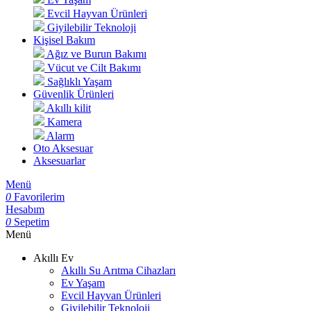
Evcil Hayvan Ürünleri
Giyilebilir Teknoloji
Kişisel Bakım
Ağız ve Burun Bakımı
Vücut ve Cilt Bakımı
Sağlıklı Yaşam
Güvenlik Ürünleri
Akıllı kilit
Kamera
Alarm
Oto Aksesuar
Aksesuarlar
Menü
0
Favorilerim
Hesabım
0
Sepetim
Menü
Akıllı Ev
Akıllı Su Arıtma Cihazları
Ev Yaşam
Evcil Hayvan Ürünleri
Giyilebilir Teknoloji