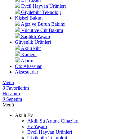
Evcil Hayvan Ürünleri
Giyilebilir Teknoloji
Kişisel Bakım
Ağız ve Burun Bakımı
Vücut ve Cilt Bakımı
Sağlıklı Yaşam
Güvenlik Ürünleri
Akıllı kilit
Kamera
Alarm
Oto Aksesuar
Aksesuarlar
Menü
0
Favorilerim
Hesabım
0
Sepetim
Menü
Akıllı Ev
Akıllı Su Arıtma Cihazları
Ev Yaşam
Evcil Hayvan Ürünleri
Giyilebilir Teknoloji