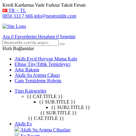
Kredi Kartlarına Vade Farksız Taksit Fırsatı
TR − TL
0850 333 7 666
info@neutronlife.com
Ara
0
Favorilerim
Hesabım
0
Sepetim
Hızlı Bağlantılar
Akıllı Evcil Hayvan Mama Kabı
Elbise Tüy/Tiftik Temizleyici
Ağız Bakımı
Akıllı Su Arıtma Cihazı
Cam Temizleme Robotu
Tüm Kategoriler
{{ CAT.TITLE }}
{{ SUB.TITLE }}
{{ SUB2.TITLE }}
{{ SUB.TITLE }}
{{ CAT.TITLE }}
Akıllı Ev
Akıllı Su Arıtma Cihazları
Ev Yaşam