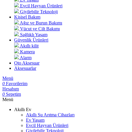
Evcil Hayvan Ürünleri
Giyilebilir Teknoloji
Kişisel Bakım
Ağız ve Burun Bakımı
Vücut ve Cilt Bakımı
Sağlıklı Yaşam
Güvenlik Ürünleri
Akıllı kilit
Kamera
Alarm
Oto Aksesuar
Aksesuarlar
Menü
0
Favorilerim
Hesabım
0
Sepetim
Menü
Akıllı Ev
Akıllı Su Arıtma Cihazları
Ev Yaşam
Evcil Hayvan Ürünleri
Giyilebilir Teknoloji