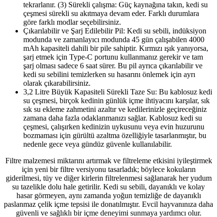
tekrarlanır. (3) Sürekli çalışma: Güç kaynağına takın, kedi su
çeşmesi sürekli su akıtmaya devam eder. Farklı durumlara
göre farklı modlar seçebilirsiniz.
Çıkarılabilir ve Şarj Edilebilir Pil: Kedi su sebili, indüksiyon
modunda ve zamanlayıcı modunda 45 gün çalışabilen 4000
mAh kapasiteli dahili bir pile sahiptir. Kırmızı ışık yanıyorsa,
şarj etmek için Type-C portunu kullanmanız gerekir ve tam
şarj olması sadece 6 saat sürer. Bu pil ayrıca çıkarılabilir ve
kedi su sebilini temizlerken su hasarını önlemek için ayrı
olarak çıkarabilirsiniz.
3,2 Litre Büyük Kapasiteli Sürekli Taze Su: Bu kablosuz kedi
su çeşmesi, birçok kedinin günlük içme ihtiyacını karşılar, sık
sık su ekleme zahmetini azaltır ve kedilerinizle geçireceğiniz
zamana daha fazla odaklanmanızı sağlar. Kablosuz kedi su
çeşmesi, çalışırken kedinizin uykusunu veya evin huzurunu
bozmaması için gürültü azaltma özelliğiyle tasarlanmıştır, bu
nedenle gece veya gündüz güvenle kullanılabilir.
Filtre malzemesi miktarını artırmak ve filtreleme etkisini iyileştirmek
için yeni bir filtre versiyonu tasarladık; böylece kokuların
giderilmesi, tüy ve diğer kirlerin filtrelenmesi sağlanarak her yudum
su tazelikle dolu hale getirilir. Kedi su sebili, dayanıklı ve kolay
hasar görmeyen, aynı zamanda yoğun temizliğe de dayanıklı
paslanmaz çelik içme tepsisi ile donatılmıştır. Evcil hayvanınıza daha
güvenli ve sağlıklı bir içme deneyimi sunmaya yardımcı olur.