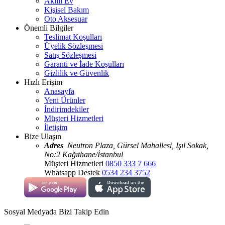
Akıllı Ev
Kişisel Bakım
Oto Aksesuar
Önemli Bilgiler
Teslimat Koşulları
Üyelik Sözleşmesi
Satış Sözleşmesi
Garanti ve İade Koşulları
Gizlilik ve Güvenlik
Hızlı Erişim
Anasayfa
Yeni Ürünler
İndirimdekiler
Müşteri Hizmetleri
İletişim
Bize Ulaşın
Adres
Neutron Plaza, Gürsel Mahallesi, Işıl Sokak,
No:2 Kağıthane/İstanbul
Müşteri Hizmetleri
0850 333 7 666
Whatsapp Destek
0534 234 3752
Sosyal Medyada Bizi Takip Edin