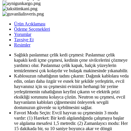
Ürün Açıklaması
Ödeme Seçenekleri
Yorumlar
Tavsiye Et
Resimler
Sağlıklı paslanmaz çelik kedi çeşmesi: Paslanmaz çelik
kapaklı kedi içme çeşmesi, kedinin çene sivilcelerini çözmeye
yardımcı olur. Paslanmaz çelik kapak, balçık yüzeylerin
temizlenmesi çok kolaydır ve bulaşık makinesinde yıkanabilir.
Kablosuzun rahatlığının tadını çıkarın: Dağınık kablolara veda
edin, onları daha özgür ve esnek bir şekilde yerleştirin, evcil
hayvanınız için su çeşmesini evinizin herhangi bir yerine
yerleştirmenin rahatlığının keyfini çıkarın ve elektrik prizi
eksikliği sorununu kolayca çözün. Neutron su çeşmesi, evcil
hayvanların kabloları çiğnemesini önleyerek sevgili
dostunuzun güvenle su içebilmesini sağlar.
Favori Modu Seçin: Evcil hayvan su çeşmesinin 3 modu
vardır: (1) Hareket: Bir kedi algılandığında çalışmaya başlar
ve algılama mesafesi 1,5 metredir. (2) Zamanlayıcı modu: Her
15 dakikada bir, su 10 saniye boyunca akar ve döngü