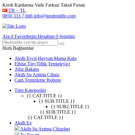
Kredi Kartlarına Vade Farksız Taksit Fırsatı
TR − TL
0850 333 7 666
info@neutronlife.com
Ara
0
Favorilerim
Hesabım
0
Sepetim
Hızlı Bağlantılar
Akıllı Evcil Hayvan Mama Kabı
Elbise Tüy/Tiftik Temizleyici
Ağız Bakımı
Akıllı Su Arıtma Cihazı
Cam Temizleme Robotu
Tüm Kategoriler
{{ CAT.TITLE }}
{{ SUB.TITLE }}
{{ SUB2.TITLE }}
{{ SUB.TITLE }}
{{ CAT.TITLE }}
Akıllı Ev
Akıllı Su Arıtma Cihazları
Ev Yaşam