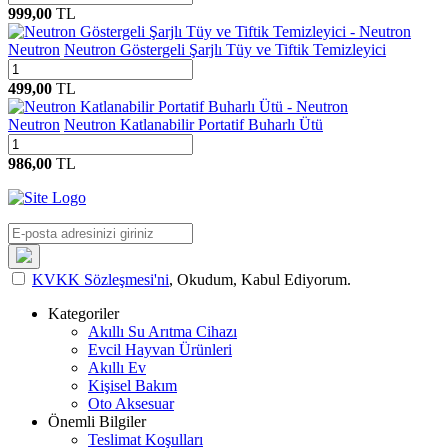
999,00
TL
Neutron
Neutron Göstergeli Şarjlı Tüy ve Tiftik Temizleyici
499,00
TL
Neutron
Neutron Katlanabilir Portatif Buharlı Ütü
986,00
TL
KVKK Sözleşmesi'ni
, Okudum, Kabul Ediyorum.
Kategoriler
Akıllı Su Arıtma Cihazı
Evcil Hayvan Ürünleri
Akıllı Ev
Kişisel Bakım
Oto Aksesuar
Önemli Bilgiler
Teslimat Koşulları