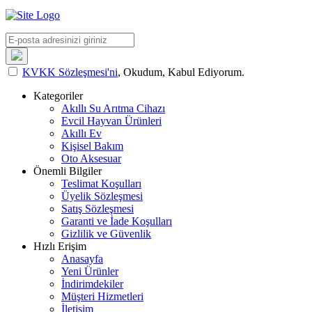
KVKK Sözleşmesi'ni
, Okudum, Kabul Ediyorum.
Kategoriler
Akıllı Su Arıtma Cihazı
Evcil Hayvan Ürünleri
Akıllı Ev
Kişisel Bakım
Oto Aksesuar
Önemli Bilgiler
Teslimat Koşulları
Üyelik Sözleşmesi
Satış Sözleşmesi
Garanti ve İade Koşulları
Gizlilik ve Güvenlik
Hızlı Erişim
Anasayfa
Yeni Ürünler
İndirimdekiler
Müşteri Hizmetleri
İletişim