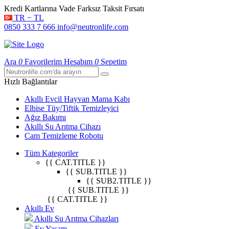
Kredi Kartlarına Vade Farksız Taksit Fırsatı
TR − TL
0850 333 7 666
info@neutronlife.com
Ara
0
Favorilerim
Hesabım
0
Sepetim
Hızlı Bağlantılar
Akıllı Evcil Hayvan Mama Kabı
Elbise Tüy/Tiftik Temizleyici
Ağız Bakımı
Akıllı Su Arıtma Cihazı
Cam Temizleme Robotu
Tüm Kategoriler
{{ CAT.TITLE }}
{{ SUB.TITLE }}
{{ SUB2.TITLE }}
{{ SUB.TITLE }}
{{ CAT.TITLE }}
Akıllı Ev
Akıllı Su Arıtma Cihazları
Ev Yaşam