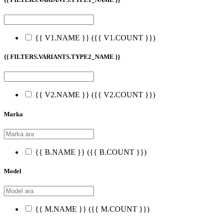
{{ V1.NAME }}
({{ V1.COUNT }})
{{ FILTERS.VARIANTS.TYPE2_NAME }}
{{ V2.NAME }}
({{ V2.COUNT }})
Marka
{{ B.NAME }}
({{ B.COUNT }})
Model
{{ M.NAME }}
({{ M.COUNT }})