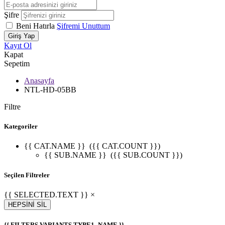
Şifre
Beni Hatırla
Şifremi Unuttum
Giriş Yap
Kayıt Ol
Kapat
Sepetim
Anasayfa
NTL-HD-05BB
Filtre
Kategoriler
{{ CAT.NAME }}
({{ CAT.COUNT }})
{{ SUB.NAME }}
({{ SUB.COUNT }})
Seçilen Filtreler
{{ SELECTED.TEXT }} ×
HEPSİNİ SİL
{{ FILTERS.VARIANTS.TYPE1_NAME }}