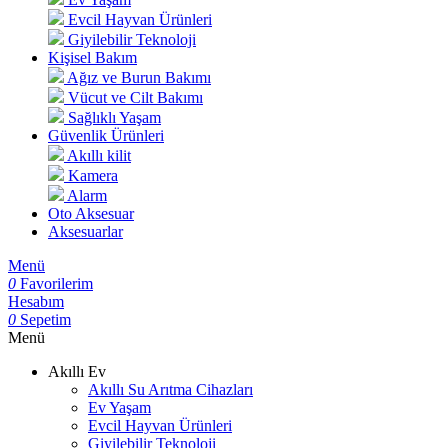
Evcil Hayvan Ürünleri
Giyilebilir Teknoloji
Kişisel Bakım
Ağız ve Burun Bakımı
Vücut ve Cilt Bakımı
Sağlıklı Yaşam
Güvenlik Ürünleri
Akıllı kilit
Kamera
Alarm
Oto Aksesuar
Aksesuarlar
Menü
0
Favorilerim
Hesabım
0
Sepetim
Menü
Akıllı Ev
Akıllı Su Arıtma Cihazları
Ev Yaşam
Evcil Hayvan Ürünleri
Giyilebilir Teknoloji