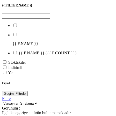
{{ FILTER.NAME }}
{{ F.NAME }}
{{ F.NAME }}
({{ F.COUNT }})
Stoktakiler
İndirimli
Yeni
Fiyat
Seçimi Filtrele
Filtre
Görünüm :
İlgili kategoriye ait ürün bulunmamaktadır.