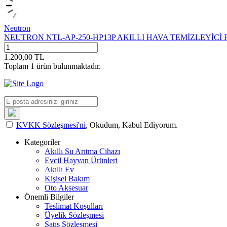
Neutron
NEUTRON NTL-AP-250-HP13P AKILLI HAVA TEMİZLEYİCİ 
1.200,00
TL
Toplam
1
ürün bulunmaktadır.
KVKK Sözleşmesi'ni
, Okudum, Kabul Ediyorum.
Kategoriler
Akıllı Su Arıtma Cihazı
Evcil Hayvan Ürünleri
Akıllı Ev
Kişisel Bakım
Oto Aksesuar
Önemli Bilgiler
Teslimat Koşulları
Üyelik Sözleşmesi
Satış Sözleşmesi