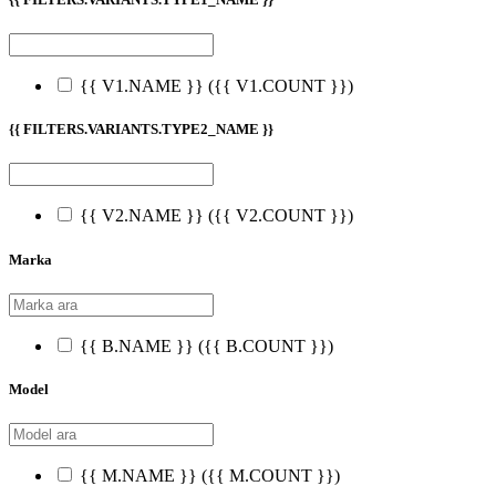
{{ V1.NAME }}
({{ V1.COUNT }})
{{ FILTERS.VARIANTS.TYPE2_NAME }}
{{ V2.NAME }}
({{ V2.COUNT }})
Marka
{{ B.NAME }}
({{ B.COUNT }})
Model
{{ M.NAME }}
({{ M.COUNT }})