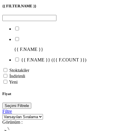
{{ FILTER.NAME }}
{{ F.NAME }}
{{ F.NAME }}
({{ F.COUNT }})
Stoktakiler
İndirimli
Yeni
Fiyat
Seçimi Filtrele
Filtre
Görünüm :