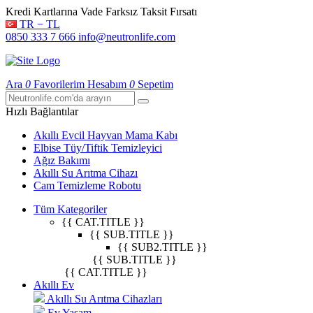
Kredi Kartlarına Vade Farksız Taksit Fırsatı
TR − TL
0850 333 7 666
info@neutronlife.com
Ara
0
Favorilerim
Hesabım
0
Sepetim
Hızlı Bağlantılar
Akıllı Evcil Hayvan Mama Kabı
Elbise Tüy/Tiftik Temizleyici
Ağız Bakımı
Akıllı Su Arıtma Cihazı
Cam Temizleme Robotu
Tüm Kategoriler
{{ CAT.TITLE }}
{{ SUB.TITLE }}
{{ SUB2.TITLE }}
{{ SUB.TITLE }}
{{ CAT.TITLE }}
Akıllı Ev
Akıllı Su Arıtma Cihazları
Ev Yaşam