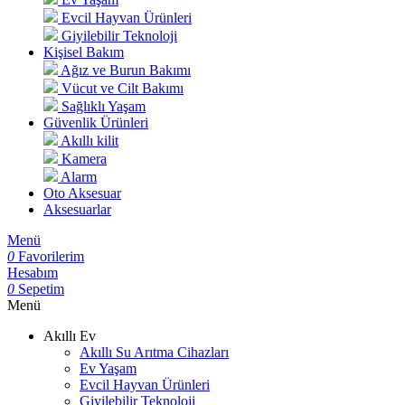
Evcil Hayvan Ürünleri
Giyilebilir Teknoloji
Kişisel Bakım
Ağız ve Burun Bakımı
Vücut ve Cilt Bakımı
Sağlıklı Yaşam
Güvenlik Ürünleri
Akıllı kilit
Kamera
Alarm
Oto Aksesuar
Aksesuarlar
Menü
0
Favorilerim
Hesabım
0
Sepetim
Menü
Akıllı Ev
Akıllı Su Arıtma Cihazları
Ev Yaşam
Evcil Hayvan Ürünleri
Giyilebilir Teknoloji