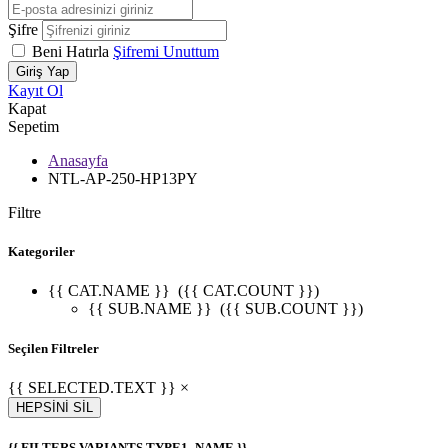
Şifre
Beni Hatırla
Şifremi Unuttum
Giriş Yap
Kayıt Ol
Kapat
Sepetim
Anasayfa
NTL-AP-250-HP13PY
Filtre
Kategoriler
{{ CAT.NAME }}
({{ CAT.COUNT }})
{{ SUB.NAME }}
({{ SUB.COUNT }})
Seçilen Filtreler
{{ SELECTED.TEXT }} ×
HEPSİNİ SİL
{{ FILTERS.VARIANTS.TYPE1_NAME }}